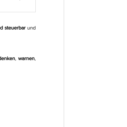
nd steuerbar
 und 
denken
, 
warnen
, 