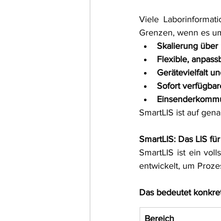
Viele Laborinformat
Grenzen, wenn es u
Skalierung über
Flexible, anpas
Gerätevielfalt u
Sofort verfügbar
Einsenderkommun
SmartLIS ist auf gen
SmartLIS: Das LIS fü
SmartLIS ist ein vo
entwickelt, um Proze
Das bedeutet konkret
Bereich