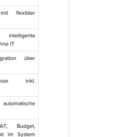
t flexibler 
ntelligente 
ohne IT
gration über 
esse inkl. 
 automatische 
T, Budget, 
kt im System 