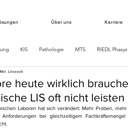
ösungen
Über uns
Karriere
nung
KIS
Pathologie
MTS
RIEDL Phasys
Min. Lesezeit
Therapieplanung
PRMS
LIS
re heute wirklich brauch
ische LIS oft nicht leisten
nischen Laboren hat sich verändert: Mehr Proben, mehr S
 Anforderungen bei gleichzeitigem Fachkräftemangel 
cht.