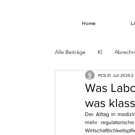
Home
L
Alle Beiträge
KI
Abrech
Security
Blutbanken
PCS
31. Juli 2025
2 
Was Labo
was klass
Der Alltag in medizi
mehr regulatorische
Wirtschaftlichkeitspfli