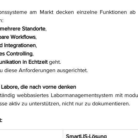
ionssysteme am Markt decken einzelne Funktionen ab 
m:
 mehrere Standorte
,
sbare Workflows
,
nd Integrationen
,
es Controlling
,
ikation in Echtzeit
 geht.
au diese Anforderungen ausgerichtet.
r Labore, die nach vorne denken
llständig webbasiertes Labormanagementsystem mit modu
sse aktiv zu unterstützen, nicht nur zu dokumentieren.
:
SmartLIS-Lösung