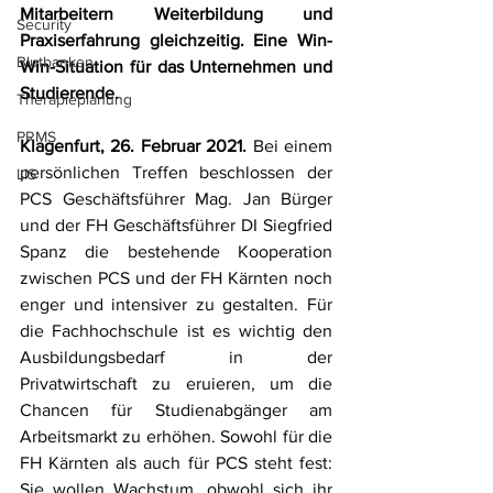
Mitarbeitern Weiterbildung und 
Security
Praxiserfahrung gleichzeitig. Eine Win-
Blutbanken
Win-Situation für das Unternehmen und 
Studierende. 
Therapieplanung
PRMS
Klagenfurt, 26. Februar 2021.
 Bei einem 
persönlichen Treffen beschlossen der 
LIS
PCS Geschäftsführer Mag. Jan Bürger 
und der FH Geschäftsführer DI Siegfried 
Spanz die bestehende Kooperation 
zwischen PCS und der FH Kärnten noch 
enger und intensiver zu gestalten. Für 
die Fachhochschule ist es wichtig den 
Ausbildungsbedarf in der 
Privatwirtschaft zu eruieren, um die 
Chancen für Studienabgänger am 
Arbeitsmarkt zu erhöhen. Sowohl für die 
FH Kärnten als auch für PCS steht fest: 
Sie wollen Wachstum, obwohl sich ihr 