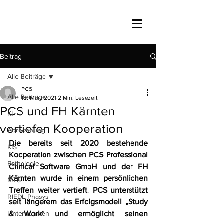
Beitrag
Alle Beiträge
PCS
Alle Beiträge
18. März 2021
2 Min. Lesezeit
PCS und FH Kärnten
KI
vertiefen Kooperation
Abrechnung
Die bereits seit 2020 bestehende 
KIS
Kooperation zwischen PCS Professional 
Pathologie
Clinical Software GmbH und der FH 
Kärnten wurde in einem persönlichen 
MTS
Treffen weiter vertieft. PCS unterstützt 
RIEDL Phasys
seit längerem das Erfolgsmodell „Study 
Unternehmen
& Work“ und ermöglicht seinen 