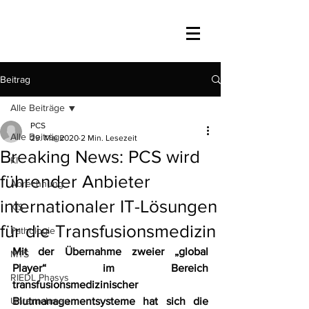
Beitrag
Alle Beiträge
PCS
Alle Beiträge
29. Mai 2020
2 Min. Lesezeit
Breaking News: PCS wird
KI
führender Anbieter
Abrechnung
internationaler IT-Lösungen
KIS
für die Transfusionsmedizin
Pathologie
Mit der Übernahme zweier „global 
MTS
Player“ im Bereich 
RIEDL Phasys
transfusionsmedizinischer 
Unternehmen
Blutmanagementsysteme hat sich die 