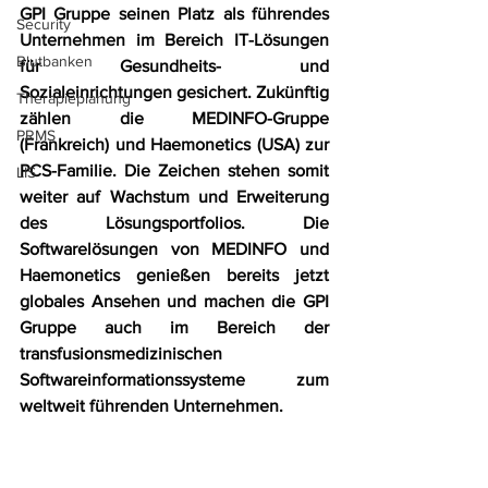
GPI Gruppe seinen Platz als führendes 
Security
Unternehmen im Bereich IT-Lösungen 
Blutbanken
für Gesundheits- und 
Sozialeinrichtungen gesichert. Zukünftig 
Therapieplanung
zählen die MEDINFO-Gruppe 
PRMS
(Frankreich) und Haemonetics (USA) zur 
PCS-Familie. Die Zeichen stehen somit 
LIS
weiter auf Wachstum und Erweiterung 
des Lösungsportfolios. Die 
Softwarelösungen von MEDINFO und 
Haemonetics genießen bereits jetzt 
globales Ansehen und machen die GPI 
Gruppe auch im Bereich der 
transfusionsmedizinischen 
Softwareinformationssysteme zum 
weltweit führenden Unternehmen.