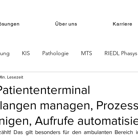
ösungen
Über uns
Karriere
nung
KIS
Pathologie
MTS
RIEDL Phasys
Min. Lesezeit
Therapieplanung
PRMS
LIS
atiententerminal
langen managen, Prozes
igen, Aufrufe automatisi
zählt! Das gilt besonders für den ambulanten Bereich i