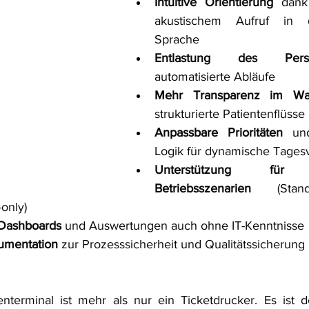
Intuitive Orientierung
 dank
akustischem Aufruf in d
Sprache
Entlastung des Perso
automatisierte Abläufe
Mehr Transparenz im War
strukturierte Patientenflüsse
Anpassbare Prioritäten
 und
Logik für dynamische Tagesv
Unterstützung für v
Betriebsszenarien 
(Sta
-only)
 Dashboards
 und Auswertungen auch ohne IT-Kenntnisse
umentation
 zur Prozesssicherheit und Qualitätssicherung
tenterminal ist mehr als nur ein Ticketdrucker. Es ist d