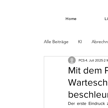
Home
L
Alle Beiträge
KI
Abrech
Security
Blutbanken
PCS
4. Juli 2025
2 
Mit dem P
Wartesch
beschleun
Der erste Eindruck 