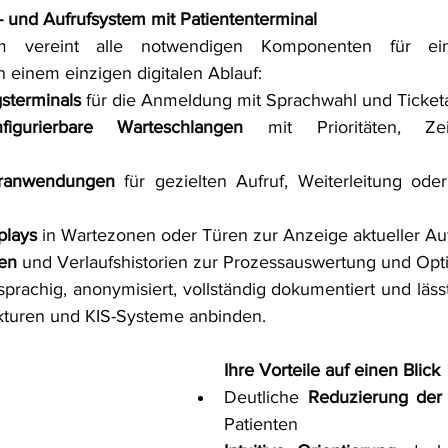
n- und Aufrufsystem mit Patiententerminal
 vereint alle notwendigen Komponenten für eine 
n einem einzigen digitalen Ablauf:
sterminals
 für die Anmeldung mit Sprachwahl und Ticke
nfigurierbare Warteschlangen
 mit Prioritäten, Zei
teranwendungen
 für gezielten Aufruf, Weiterleitung ode
plays
 in Wartezonen oder Türen zur Anzeige aktueller Au
ken
 und Verlaufshistorien zur Prozessauswertung und Opt
rachig, anonymisiert, vollständig dokumentiert und lässt 
ukturen und KIS-Systeme anbinden.
Ihre Vorteile auf einen Blick
Deutliche 
Reduzierung der 
Patienten