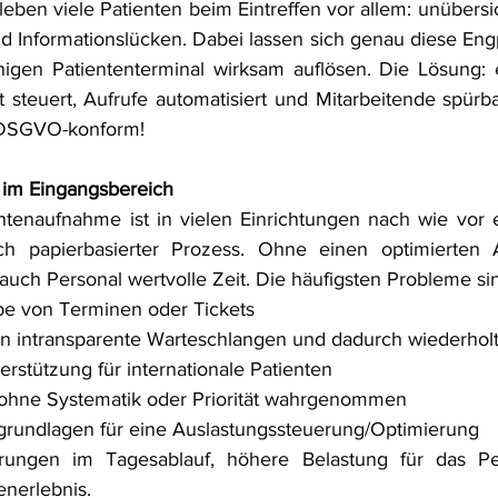
rleben viele Patienten beim Eintreffen vor allem: unübersic
d Informationslücken. Dabei lassen sich genau diese Eng
higen Patiententerminal wirksam auflösen. Die Lösung: 
nt steuert, Aufrufe automatisiert und Mitarbeitende spürba
 DSGVO-konform!
e im Eingangsbereich
tenaufnahme ist in vielen Einrichtungen nach wie vor e
h papierbasierter Prozess. Ohne einen optimierten Ab
auch Personal wertvolle Zeit. Die häufigsten Probleme si
e von Terminen oder Tickets
en intransparente Warteschlangen und dadurch wiederhol
rstützung für internationale Patienten
ohne Systematik oder Priorität wahrgenommen
rundlagen für eine Auslastungssteuerung/Optimierung
rungen im Tagesablauf, höhere Belastung für das Pe
enerlebnis.