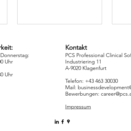
keit:
Kontakt
 Donnerstag:
PCS Professional Clinical 
00 Uhr
Industriering 11
A-9020 Klagenfurt
30 Uhr
Telefon: +43 463 30030
IS-H-Ablöse:
Diag
Mail: businessdevelopment
Entscheidungssicherheit für
Inte
Österreichs Krankenhäuser
für d
Bewerbungen:
career@pcs.
mit PATIDOK-Lösung von PCS
Expe
Impressum