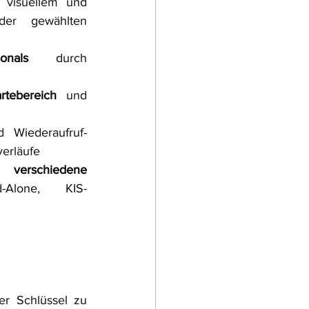
 visuellem und 
er gewählten 
nals
 durch 
tebereich
 und 
 Wiederaufruf-
erläufe
erschiedene 
nd-Alone, KIS-
er Schlüssel zu 