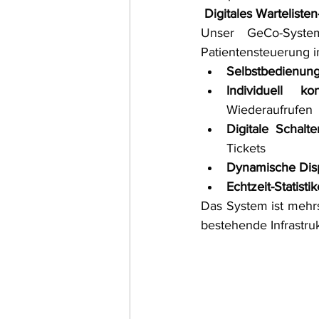
Digitales Warteliste
Unser GeCo-System
Patientensteuerung i
Selbstbedienung
Individuell ko
Wiederaufrufen
Digitale Schal
Tickets
Dynamische Dis
Echtzeit-Statisti
Das System ist mehrsp
bestehende Infrastr