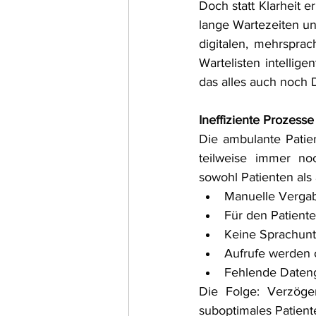
Doch statt Klarheit e
lange Wartezeiten un
digitalen, mehrsprac
Wartelisten intellige
das alles auch noch
Ineffiziente Prozess
Die ambulante Patien
teilweise immer noc
sowohl Patienten als 
Manuelle Vergab
Für den Patient
Keine Sprachunte
Aufrufe werden 
Fehlende Dateng
Die Folge: Verzöge
suboptimales Patient