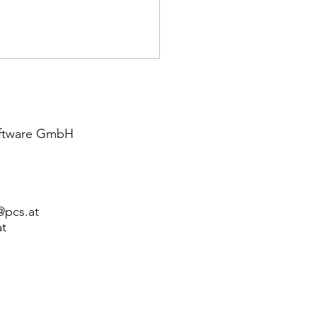
Software GmbH
nosecodierung 2026:
@pcs.at
gration von Orphacodes
esignierte
at
rtisezentren