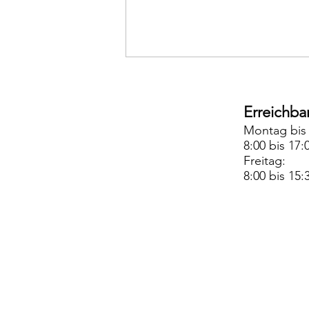
Erreichbar
Montag bis
8:00 bis 17:
Freitag:
8:00 bis 15:
KI im Krankenhaus: Wie HAIDI
nosokomiale Infektionen
frühzeitig erkennt und
Patientensicherheit erhöht