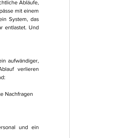
htliche Abläufe, 
pässe mit einem 
ein System, das 
r entlastet. Und 
in aufwändiger, 
lauf verlieren 
nd:
te Nachfragen
rsonal und ein 