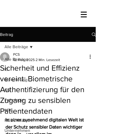
Beitrag
Alle Beiträge
PCS
Alle Beiträge
12. Feb. 2025
2 Min. Lesezeit
Sicherheit und Effizienz
KI
vereint: Biometrische
Abrechnung
Authentifizierung für den
KIS
Zugang zu sensiblen
Pathologie
Patientendaten
MTS
In einer zunehmend digitalen Welt ist 
RIEDL Phasys
der Schutz sensibler Daten wichtiger 
Unternehmen