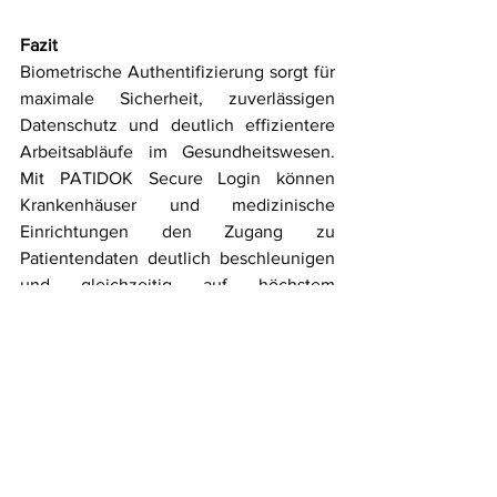
Fazit
Biometrische Authentifizierung sorgt für 
maximale Sicherheit, zuverlässigen 
Datenschutz und deutlich effizientere 
Arbeitsabläufe im Gesundheitswesen. 
Mit PATIDOK Secure Login können 
Krankenhäuser und medizinische 
Einrichtungen den Zugang zu 
Patientendaten deutlich beschleunigen 
und gleichzeitig auf höchstem 
Sicherheitsniveau absichern. Die 
biometrische Authentifizierung stellt 
sicher, dass nur autorisierte Personen 
Zugriff erhalten, während Datenschutz 
und Nachvollziehbarkeit jederzeit 
gewährleistet bleiben. 
[KR1]