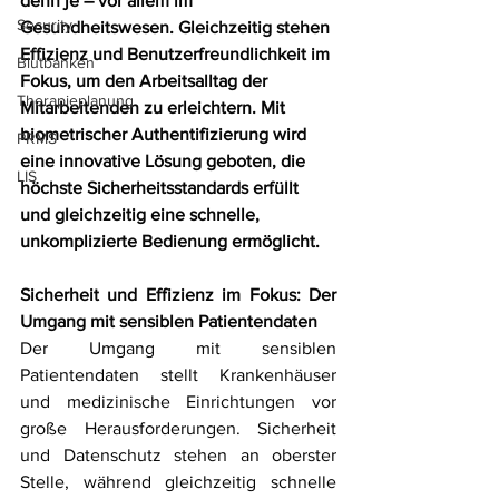
denn je – vor allem im 
Security
Gesundheitswesen. Gleichzeitig stehen 
Effizienz und Benutzerfreundlichkeit im 
Blutbanken
Fokus, um den Arbeitsalltag der 
Therapieplanung
Mitarbeitenden zu erleichtern. Mit 
biometrischer Authentifizierung wird 
PRMS
eine innovative Lösung geboten, die 
LIS
höchste Sicherheitsstandards erfüllt 
und gleichzeitig eine schnelle, 
unkomplizierte Bedienung ermöglicht.
Sicherheit und Effizienz im Fokus: Der 
Umgang mit sensiblen Patientendaten
Der Umgang mit sensiblen 
Patientendaten stellt Krankenhäuser 
und medizinische Einrichtungen vor 
große Herausforderungen. Sicherheit 
und Datenschutz stehen an oberster 
Stelle, während gleichzeitig schnelle 