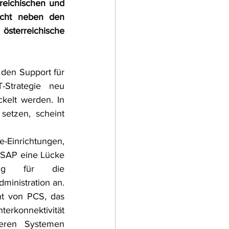
eichischen und 
cht neben den 
sterreichische 
en Support für 
Strategie neu 
elt werden. In 
etzen, scheint 
-Einrichtungen, 
SAP eine Lücke 
ung für die 
inistration an. 
t von PCS, das 
terkonnektivität 
ren Systemen 