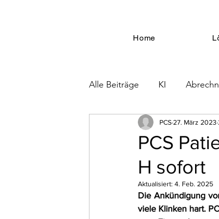
Home
L
Alle Beiträge
KI
Abrech
Security
Blutbanken
PCS
27. März 2023
PCS Pati
H sofort
Aktualisiert:
4. Feb. 2025
Die Ankündigung von 
viele Klinken hart. P