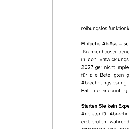
reibungslos funktion
Einfache Ablöse – sch
 Krankenhäuser benötigen Klarheit über ihre Möglichkeiten. Planungen mit Lösungen, die erst 
in den Entwicklung
2027 gar nicht implem
für alle Beteiligte
Abrechnungslösung v
Patientenaccounting 
Starten Sie kein Exp
Anbieter für Abrech
erst prüfen, währen