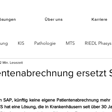
ösungen
Über uns
Karriere
nung
KIS
Pathologie
MTS
RIEDL Phasys
2 Min. Lesezeit
Therapieplanung
PRMS
LIS
entenabrechnung ersetzt 
SAP, künftig keine eigene Patientenabrechnung mehr anz
CS hat eine Lösung, die in Krankenhäusern seit über 30 Ja