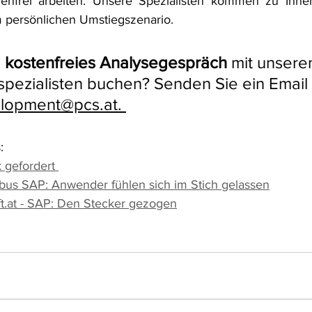
genfrei arbeiten. Unsere Spezialisten kommen zu Ihne
m persönlichen Umstiegszenario.
 
kostenfreies Analysegespräch 
mit unsere
ezialisten buchen? Senden Sie ein Email 
lopment@pcs.at. 
:
 gefordert 
s SAP: Anwender fühlen sich im Stich gelassen
t.at - SAP: Den Stecker gezogen