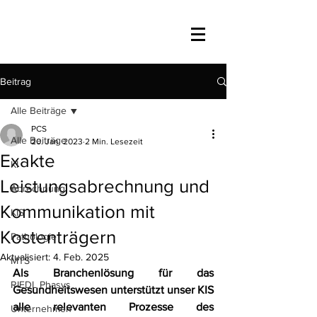
Beitrag
Alle Beiträge
PCS
Alle Beiträge
20. Jan. 2023
2 Min. Lesezeit
Exakte
KI
Leistungsabrechnung und
Abrechnung
Kommunikation mit
KIS
Kostenträgern
Pathologie
Aktualisiert:
4. Feb. 2025
MTS
Als Branchenlösung für das 
RIEDL Phasys
Gesundheitswesen unterstützt unser KIS 
alle relevanten Prozesse des 
Unternehmen