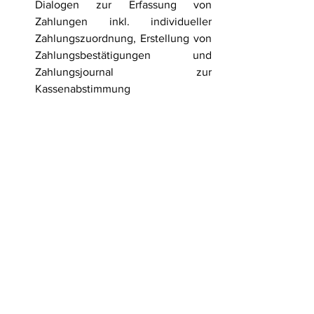
Dialogen zur Erfassung von 
Zahlungen inkl. individueller 
Zahlungszuordnung, Erstellung von 
Zahlungsbestätigungen und 
Zahlungsjournal zur 
Kassenabstimmung
Rechnungsdruck 
mit frei 
gestaltbaren (Druck)vorlagen inkl. 
QR-Code für einfaches Zahlen der 
Rechnung
Elektronischer Rechnungsversand 
mit Verarbeitungsmöglichkeit aller 
elektronisch gängiger Formate 
(EDILEIST, XML, DVP, DHH, e-
Rechnung etc.)
Ihre Vorteile:
Zeitersparnis 
durch Entlastung des 
Personals