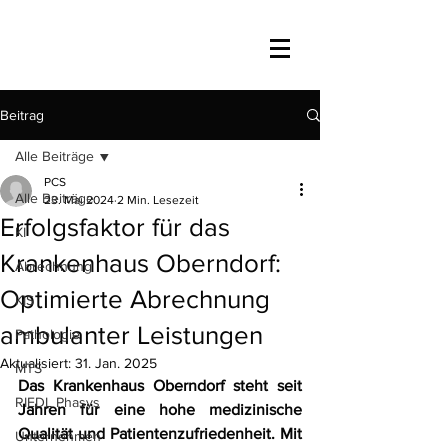
Beitrag
Alle Beiträge
PCS
Alle Beiträge
23. Mai 2024
2 Min. Lesezeit
Erfolgsfaktor für das
KI
Krankenhaus Oberndorf:
Abrechnung
Optimierte Abrechnung
KIS
ambulanter Leistungen
Pathologie
Aktualisiert:
31. Jan. 2025
MTS
Das Krankenhaus Oberndorf steht seit 
RIEDL Phasys
Jahren für eine hohe medizinische 
Qualität und Patientenzufriedenheit. Mit 
Unternehmen