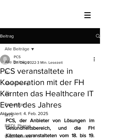
Beitrag
Alle Beiträge
PCS
Alle Beiträge
27. Okt. 2022
3 Min. Lesezeit
PCS veranstaltete in
KI
Kooperation mit der FH
Abrechnung
Kärnten das Healthcare IT
KIS
Event des Jahres
Pathologie
Aktualisiert:
4. Feb. 2025
MTS
PCS, der Anbieter von Lösungen im 
RIEDL Phasys
Gesundheitsbereich, und die FH 
Kärnten veranstalteten vom 18. bis 19. 
Unternehmen