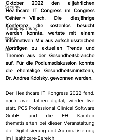
Oktober 2022 den alljährlichen 
Security
Healthcare IT Congress im Congress 
Blutbanken
Center Villach. Die diesjährige 
Konferenz, die kostenlos besucht 
Therapieplanung
werden konnte, wartete mit einem 
PRMS
informativen Mix aus aufschlussreichen 
Vorträgen zu aktuellen Trends und 
LIS
Themen aus der Gesundheitsbranche 
auf. Für die Podiumsdiskussion konnte 
die ehemalige Gesundheitsministerin, 
Dr. Andrea Kdolsky, gewonnen werden. 
Der Healthcare IT Kongress 2022 fand, 
nach zwei Jahren digital, wieder live 
statt. PCS Professional Clinical Software 
GmbH und die FH Kärnten 
thematisierten bei dieser Veranstaltung 
die Digitalisierung und Automatisierung 
im Healthcare-Bereich. 