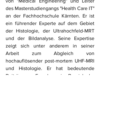
von "Medical Engineering" und Leiter 
des Masterstudiengangs "Health Care IT" 
an der Fachhochschule Kärnten. Er ist 
ein führender Experte auf dem Gebiet 
der Histologie, der Ultrahochfeld-MRT 
und der Bildanalyse. Seine Expertise 
zeigt sich unter anderem in seiner 
Arbeit zum Abgleich von 
hochauflösender post-mortem UHF-MRI 
und Histologie. Er hat bedeutende 
Beiträge zur Forschung im Bereich der 
MR-Methodik geleistet, insbesondere 
auf dem Gebiet der Bildverarbeitung 
und der empfindlichkeitsgewichteten 
Bildgebung. Seine Beiträge wurden in 
mehr als 30 von Experten 
begutachteten Artikeln in 
internationalen Fachzeitschriften 
veröffentlicht. Er wurde mit mehreren 