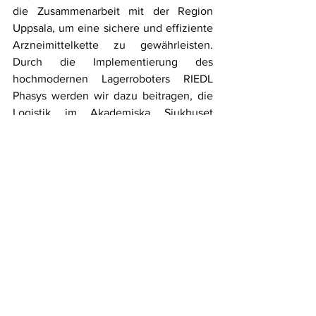
die Zusammenarbeit mit der Region 
Uppsala, um eine sichere und effiziente 
Arzneimittelkette zu gewährleisten. 
Durch die Implementierung des 
hochmodernen Lagerroboters RIEDL 
Phasys werden wir dazu beitragen, die 
Logistik im Akademiska Sjukhuset 
Uppsala auf ein neues Niveau zu heben 
und die reibungslose Versorgung der 
Patienten sicherzustellen. Dies ist ein 
weiterer Schritt in Richtung einer 
besseren Gesundheitsversorgung und 
zeigt, wie Technologie und Innovation 
das Gesundheitswesen transformieren 
können. Bleiben Sie dran, um weitere 
Updates zu erhalten und die Fortschritte 
dieses aufregenden Projekts zu 
verfolgen.