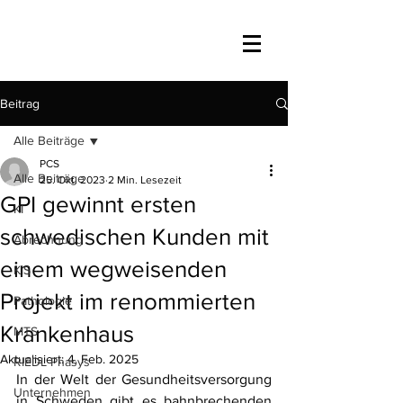
Beitrag
Alle Beiträge
PCS
Alle Beiträge
25. Okt. 2023
2 Min. Lesezeit
GPI gewinnt ersten
KI
schwedischen Kunden mit
Abrechnung
einem wegweisenden
KIS
Projekt im renommierten
Pathologie
Krankenhaus
MTS
Aktualisiert:
4. Feb. 2025
RIEDL Phasys
In der Welt der Gesundheitsversorgung 
Unternehmen
in Schweden gibt es bahnbrechenden 