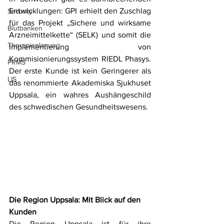
Entwicklungen: GPI erhielt den Zuschlag 
Security
für das Projekt „Sichere und wirksame 
Blutbanken
Arzneimittelkette“ (SELK) und somit die 
Therapieplanung
Implementierung von 
Kommisionierungssystem RIEDL Phasys. 
PRMS
Der erste Kunde ist kein Geringerer als 
LIS
das renommierte Akademiska Sjukhuset 
Uppsala, ein wahres Aushängeschild 
des schwedischen Gesundheitswesens.
Die Region Uppsala: Mit Blick auf den 
Kunden
Die Region Uppsala ist für ihre 