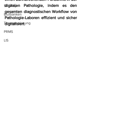
digitalen Pathologie, indem es den 
Security
gesamten diagnostischen Workflow von 
Blutbanken
Pathologie-Laboren effizient und sicher 
Therapieplanung
digitalisiert.
PRMS
LIS