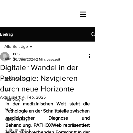
Beitrag
Alle Beiträge
PCS
Alle Beiträge
26. Juni 2024
2 Min. Lesezeit
Digitaler Wandel in der
KI
Pathologie: Navigieren
Abrechnung
durch neue Horizonte
KIS
Aktualisiert:
4. Feb. 2025
Pathologie
In der medizinischen Welt steht die 
MTS
Pathologie an der Schnittstelle zwischen 
medizinischer Diagnose und 
RIEDL Phasys
Behandlung. PATHOXWeb repräsentiert 
Unternehmen
einen bahnbrechenden Fortschritt in der 