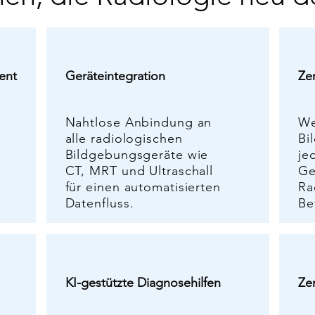
ent
Geräteintegration
Ze
Nahtlose Anbindung an
We
alle radiologischen
Bi
Bildgebungsgeräte wie
je
CT, MRT und Ultraschall
Ge
für einen automatisierten
Ra
Datenfluss.
Be
KI-gestützte Diagnosehilfen
Ze