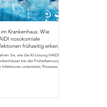
 im Krankenhaus: Wie
AIDI nosokomiale
fektionen frühzeitig erkennt
d Patientensicherheit
fahren Sie, wie die KI-Lösung HAIDI
höht
ankenhäuser bei der Früherkennung
n Infektionen unterstützt, Prozesse
tomatisiert und die
tientensicherheit messbar verbessert.