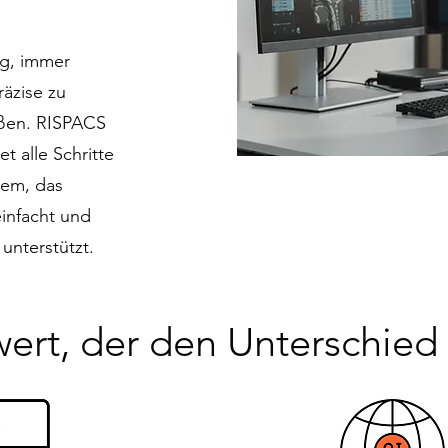
ng, immer
äzise zu
üßen. RISPACS
t alle Schritte
tem, das
infacht und
unterstützt.
ert, der den Unterschied