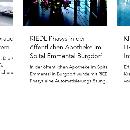
braucht
RIEDL Phasys in der
KI
stem
öffentlichen Apotheke im
H
Spital Emmental Burgdorf
In
 Die KIS-
un
für
In der öffentlichen Apotheke im Spital
Er
sichere
er
Emmental in Burgdorf wurde mit RIEDL
Kr
Phasys eine Automatisierungslösung
vo
umgesetzt, die genau hier ansetzt. Ziel
au
war es, die Medikamentenlogistik
Pa
strukturiert, transparent und
zukunftssicher zu gestalten – ohne
unnötige Komplexität.