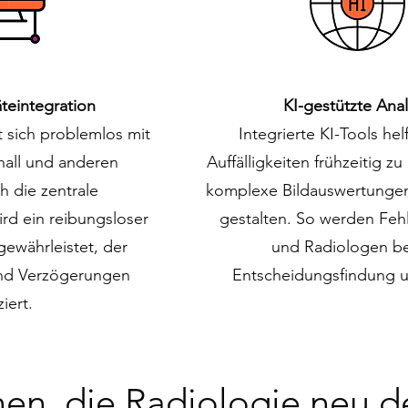
teintegration
KI-gestützte Ana
 sich problemlos mit
Integrierte KI-Tools hel
hall und anderen
Auffälligkeiten frühzeitig z
h die zentrale
komplexe Bildauswertungen 
rd ein reibungsloser
gestalten. So werden Fehl
gewährleistet, der
und Radiologen be
nd Verzögerungen
Entscheidungsfindung un
iert.
en, die Radiologie neu d