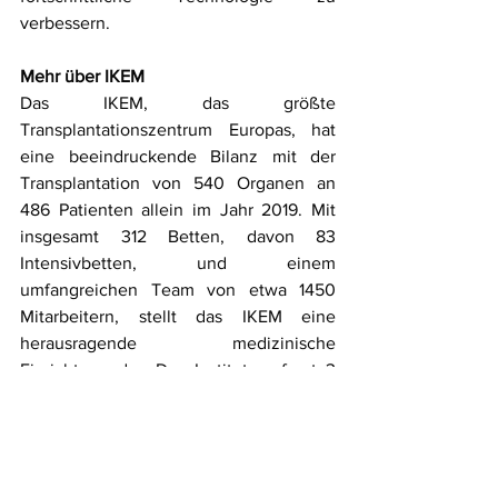
verbessern.
Mehr über IKEM
Das IKEM, das größte 
Transplantationszentrum Europas, hat 
eine beeindruckende Bilanz mit der 
Transplantation von 540 Organen an 
486 Patienten allein im Jahr 2019. Mit 
insgesamt 312 Betten, davon 83 
Intensivbetten, und einem 
umfangreichen Team von etwa 1450 
Mitarbeitern, stellt das IKEM eine 
herausragende medizinische 
Einrichtung dar. Das Institut umfasst 3 
spezialisierte Zentren, 8 Abteilungen, 15 
spezialisierte Abteilungen, Arbeitsbasen 
und Labore, was seine Kapazität zur 
Durchführung umfassender klinischer 