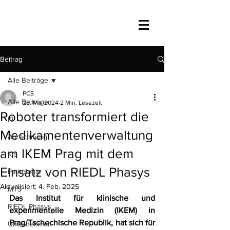
Beitrag
Alle Beiträge
PCS
Alle Beiträge
28. Mai 2024
2 Min. Lesezeit
Roboter transformiert die
KI
Medikamentenverwaltung
Abrechnung
am IKEM Prag mit dem
KIS
Einsatz von RIEDL Phasys
Pathologie
Aktualisiert:
4. Feb. 2025
MTS
Das Institut für klinische und 
RIEDL Phasys
experimentelle Medizin (IKEM) in 
Prag/Tschechische Republik, hat sich für 
Unternehmen