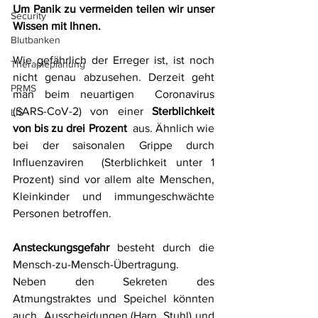
Um Panik zu vermeiden teilen wir unser 
Security
Wissen mit Ihnen.
Blutbanken
Wie gefährlich der Erreger ist, ist noch 
Therapieplanung
nicht genau abzusehen. Derzeit geht 
PRMS
man beim neuartigen  Coronavirus 
(SARS-CoV-2) von einer 
Sterblichkeit 
LIS
von bis zu drei Prozent
  aus. Ähnlich wie 
bei der saisonalen Grippe durch 
Influenzaviren  (Sterblichkeit unter 1 
Prozent) sind vor allem alte Menschen, 
Kleinkinder und immungeschwächte 
Personen betroffen.
Ansteckungsgefahr 
besteht durch die 
Mensch-zu-Mensch-Übertragung. 
Neben den Sekreten des 
Atmungstraktes und Speichel könnten 
auch  Ausscheidungen (Harn, Stuhl) und 