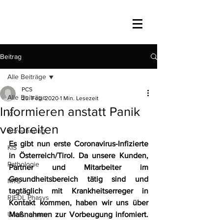
Beitrag
Alle Beiträge
PCS
Alle Beiträge
25. Feb. 2020
1 Min. Lesezeit
Informieren anstatt Panik
KI
verbreiten
Abrechnung
Es gibt nun erste Coronavirus-Infizierte 
KIS
in Österreich/Tirol. Da unsere Kunden, 
Pathologie
Partner und Mitarbeiter im 
Gesundheitsbereich tätig sind und 
MTS
tagtäglich mit Krankheitserreger in 
RIEDL Phasys
Kontakt kommen, haben wir uns über 
Unternehmen
Maßnahmen zur Vorbeugung infomiert. 