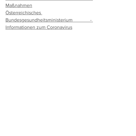
Maßnahmen
Österreichisches 
Bundesgesundheitsministerium - 
Informationen zum Coronavirus
Österreichische WKO als Anlaufstelle für 
Coronavirus 
Alle ansehen
Aktuelle Beiträge