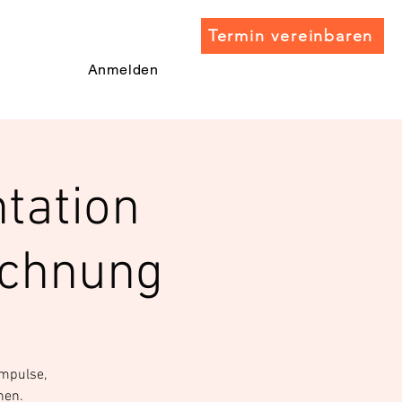
Termin vereinbaren
Anmelden
tation
echnung
Impulse,
nen.