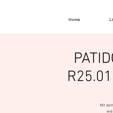
Home
L
PATID
R25.01
Mit dem
wie