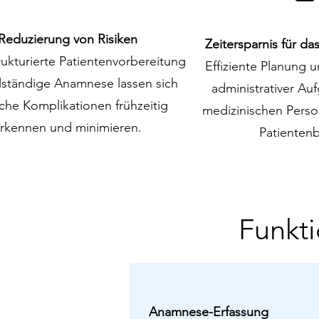
Reduzierung von Risiken
Zeitersparnis für d
rukturierte Patientenvorbereitung
Effiziente Planung 
lständige Anamnese lassen sich
administrativer A
che Komplikationen frühzeitig
medizinischen Person
rkennen und minimieren.
Patienten
Funkti
Anamnese-Erfassung