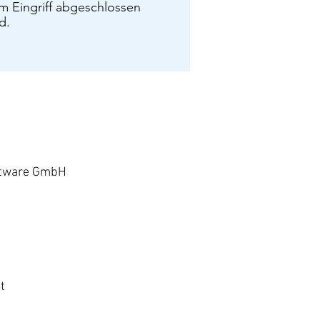
m Eingriff abgeschlossen
d.
oftware GmbH
t