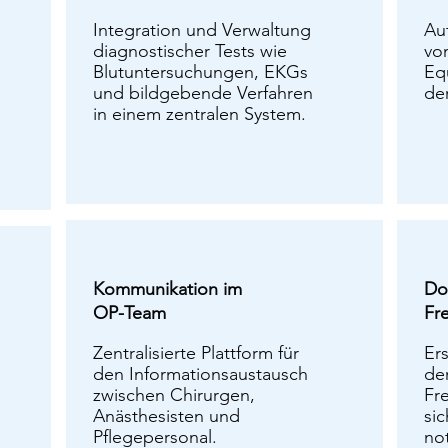
Integration und Verwaltung
Au
diagnostischer Tests wie
vo
Blutuntersuchungen, EKGs
Eq
und bildgebende Verfahren
de
in einem zentralen System.
Kommunikation im
Do
OP-Team
Fr
Zentralisierte Plattform für
Er
den Informationsaustausch
de
zwischen Chirurgen,
Fr
Anästhesisten und
sic
Pflegepersonal.
no