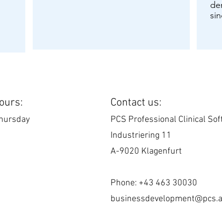
de
sin
ours:
Contact us:
hursday
PCS Professional Clinical S
0
Industriering 11
A-9020 Klagenfurt
0
Phone: +43 463 30030
businessdevelopment@pcs.a