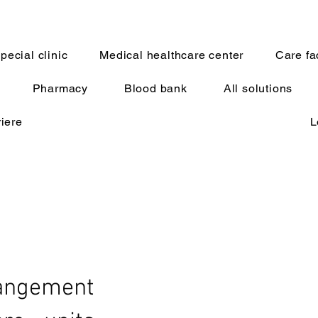
pecial clinic
Medical healthcare center
Care fac
Pharmacy
Blood bank
All solutions
riere
L
angement