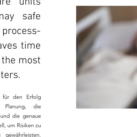
are units
may safe
e process-
aves time
 the most
ters.
 für den Erfolg
te Planung, die
s und die genaue
ll, um Risiken zu
 gewährleisten.