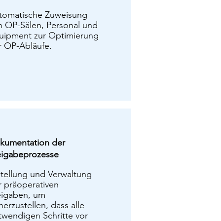
tomatische Zuweisung
n OP-Sälen, Personal und
uipment zur Optimierung
r OP-Abläufe.
kumentation der
eigabeprozesse
stellung und Verwaltung
r präoperativen
eigaben, um
herzustellen, dass alle
twendigen Schritte vor